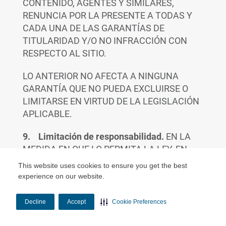
CONTENIDO, AGENTES Y SIMILARES,
RENUNCIA POR LA PRESENTE A TODAS Y
CADA UNA DE LAS GARANTÍAS DE
TITULARIDAD Y/O NO INFRACCIÓN CON
RESPECTO AL SITIO.
LO ANTERIOR NO AFECTA A NINGUNA
GARANTÍA QUE NO PUEDA EXCLUIRSE O
LIMITARSE EN VIRTUD DE LA LEGISLACIÓN
APLICABLE.
9. Limitación de responsabilidad.
EN LA
MEDIDA EN QUE LO PERMITA LA LEY, EN
NINGÚN CASO CENTENE O CUALQUIERA DE
This website uses cookies to ensure you get the best
SUS AFILIADOS, PROVEEDORES DE
experience on our website.
CONTENIDO, REPRESENTANTES DE VENTAS
DE WELLCARE, AGENTES Y SIMILARES, EN
Decline
Accept
Cookie Preferences
CADA CASO, SERÁN RESPONSABLES DE (A)
CUALQUIER DAÑO DIRECTO, INDIRECTO,