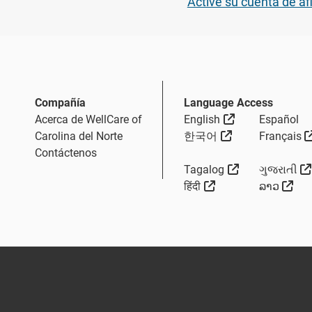
Active su cuenta de af
Compañía
Language Access
Sitio Externo
Acerca de WellCare of
English
Español
Sitio Externo
Carolina del Norte
한국어
Français
Contáctenos
Sitio Externo
Tagalog
ગુજરાતી
Sitio Externo
Siti
हिंदी
ລາວ