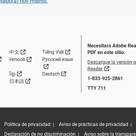
iliado(a) hoy mismo.
Necesitará Adobe Read
Sitio Externo
Sitio Externo
中文
Tiếng Việt
PDF en este sitio.
Sitio Externo
Sitio Externo
Hmoob
Русский язык
Descargue la versión g
Sitio Externo
Sitio Extern
Reader.
Sitio Externo
Sitio Externo
Sitio Externo
ខ្មែរ
Deutsch
1-833-925-2861
o Externo
Sitio Externo
日本語
TTY 711
Política de privacidad
Aviso de prácticas de privacidad
|
|
Declaración de no discriminación
Aviso sobre la transpar
|